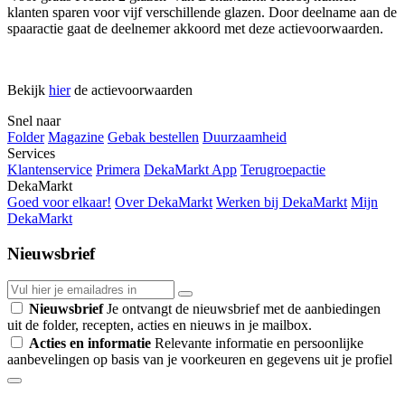
klanten sparen voor vijf verschillende glazen. Door deelname aan de
spaaractie gaat de deelnemer akkoord met deze actievoorwaarden.
Bekijk
hier
de actievoorwaarden
Snel naar
Folder
Magazine
Gebak bestellen
Duurzaamheid
Services
Klantenservice
Primera
DekaMarkt App
Terugroepactie
DekaMarkt
Goed voor elkaar!
Over DekaMarkt
Werken bij DekaMarkt
Mijn
DekaMarkt
Nieuwsbrief
Nieuwsbrief
Je ontvangt de nieuwsbrief met de aanbiedingen
uit de folder, recepten, acties en nieuws in je mailbox.
Acties en informatie
Relevante informatie en persoonlijke
aanbevelingen op basis van je voorkeuren en gegevens uit je profiel