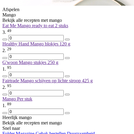
Afspelen
Mango
Bekijk alle recepten met mango
Eat Me Mango ready to eat
2 stuks
49
3.
Healthy Hand Mango blokjes
120 g
29
2.
G'woon Mango stukjes
250 g
95
1.
Fairtrade Mango schijven op lichte siroop
425 g
95
2.
Mango
Per stuk
89
1.
Heerlijk mango
Bekijk alle recepten met mango
Snel naar
Folder
Magazine
Gebak bestellen
Duurzaamheid