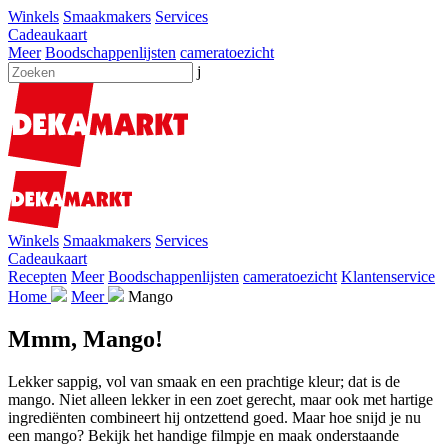
Winkels
Smaakmakers
Services
Cadeaukaart
Meer
Boodschappenlijsten
cameratoezicht
j
Winkels
Smaakmakers
Services
Cadeaukaart
Recepten
Meer
Boodschappenlijsten
cameratoezicht
Klantenservice
Home
Meer
Mango
Mmm, Mango!
Lekker sappig, vol van smaak en een prachtige kleur; dat is de
mango. Niet alleen lekker in een zoet gerecht, maar ook met hartige
ingrediënten combineert hij ontzettend goed. Maar hoe snijd je nu
een mango? Bekijk het handige filmpje en maak onderstaande