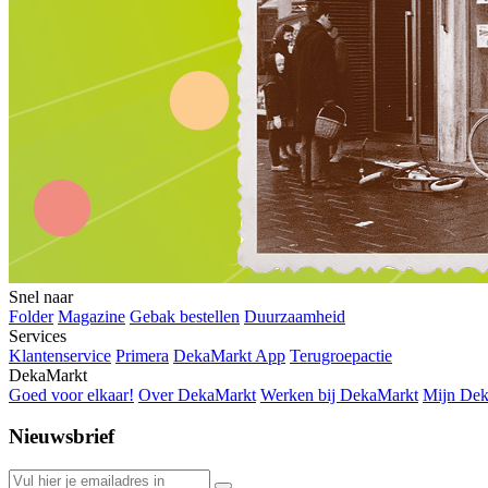
Snel naar
Folder
Magazine
Gebak bestellen
Duurzaamheid
Services
Klantenservice
Primera
DekaMarkt App
Terugroepactie
DekaMarkt
Goed voor elkaar!
Over DekaMarkt
Werken bij DekaMarkt
Mijn De
Nieuwsbrief