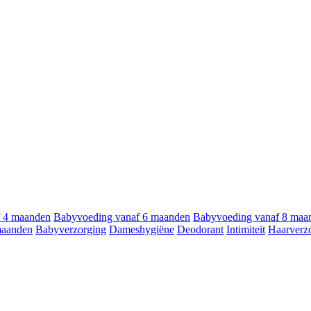
f 4 maanden
Babyvoeding vanaf 6 maanden
Babyvoeding vanaf 8 maa
maanden
Babyverzorging
Dameshygiëne
Deodorant
Intimiteit
Haarverz