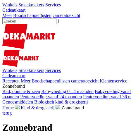
Winkels
Smaakmakers
Services
Cadeaukaart
Meer
Boodschappenlijsten
cameratoezicht
j
Winkels
Smaakmakers
Services
Cadeaukaart
Recepten
Meer
Boodschappenlijsten
cameratoezicht
Klantenservice
Zonnebrand
Bad, douche & zeep
Babyvoeding 0 - 4 maanden
Babyvoeding vana
maanden
Peutervoeding vanaf 24 maanden
Peutervoeding vanaf 36 
Geneesmiddelen
Biologisch kind & drogisterij
Home
Kind & drogisterij
Zonnebrand
terug
Zonnebrand