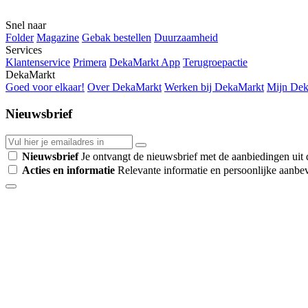
Snel naar
Folder
Magazine
Gebak bestellen
Duurzaamheid
Services
Klantenservice
Primera
DekaMarkt App
Terugroepactie
DekaMarkt
Goed voor elkaar!
Over DekaMarkt
Werken bij DekaMarkt
Mijn De
Nieuwsbrief
Nieuwsbrief
Je ontvangt de nieuwsbrief met de aanbiedingen uit d
Acties en informatie
Relevante informatie en persoonlijke aanbev