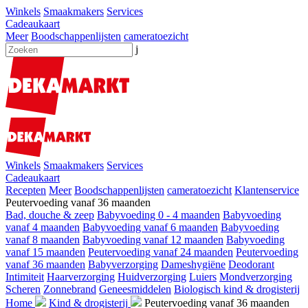
Winkels
Smaakmakers
Services
Cadeaukaart
Meer
Boodschappenlijsten
cameratoezicht
j
Winkels
Smaakmakers
Services
Cadeaukaart
Recepten
Meer
Boodschappenlijsten
cameratoezicht
Klantenservice
Peutervoeding vanaf 36 maanden
Bad, douche & zeep
Babyvoeding 0 - 4 maanden
Babyvoeding
vanaf 4 maanden
Babyvoeding vanaf 6 maanden
Babyvoeding
vanaf 8 maanden
Babyvoeding vanaf 12 maanden
Babyvoeding
vanaf 15 maanden
Peutervoeding vanaf 24 maanden
Peutervoeding
vanaf 36 maanden
Babyverzorging
Dameshygiëne
Deodorant
Intimiteit
Haarverzorging
Huidverzorging
Luiers
Mondverzorging
Scheren
Zonnebrand
Geneesmiddelen
Biologisch kind & drogisterij
Home
Kind & drogisterij
Peutervoeding vanaf 36 maanden