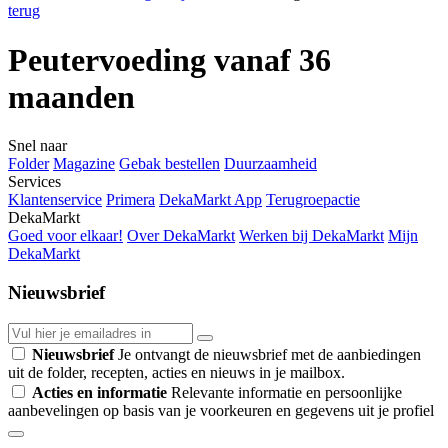
terug
Peutervoeding vanaf 36
maanden
Snel naar
Folder
Magazine
Gebak bestellen
Duurzaamheid
Services
Klantenservice
Primera
DekaMarkt App
Terugroepactie
DekaMarkt
Goed voor elkaar!
Over DekaMarkt
Werken bij DekaMarkt
Mijn
DekaMarkt
Nieuwsbrief
Nieuwsbrief
Je ontvangt de nieuwsbrief met de aanbiedingen
uit de folder, recepten, acties en nieuws in je mailbox.
Acties en informatie
Relevante informatie en persoonlijke
aanbevelingen op basis van je voorkeuren en gegevens uit je profiel