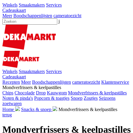
Winkels
Smaakmakers
Services
Cadeaukaart
Meer
Boodschappenlijsten
cameratoezicht
j
Winkels
Smaakmakers
Services
Cadeaukaart
Recepten
Meer
Boodschappenlijsten
cameratoezicht
Klantenservice
Mondverfrissers & keelpastilles
Chips
Chocolade
Drop
Kauwgom
Mondverfrissers & keelpastilles
Noten & pinda's
Popcorn & toastjes
Snoep
Zoutjes
Seizoens
zoetwaren
Home
Snacks & snoep
Mondverfrissers & keelpastilles
terug
Mondverfrissers & keelpastilles