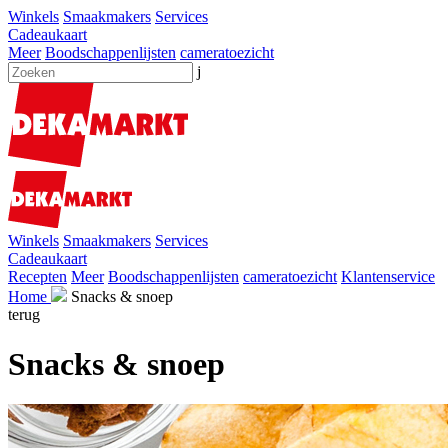
Winkels
Smaakmakers
Services
Cadeaukaart
Meer
Boodschappenlijsten
cameratoezicht
j
Winkels
Smaakmakers
Services
Cadeaukaart
Recepten
Meer
Boodschappenlijsten
cameratoezicht
Klantenservice
Home
Snacks & snoep
terug
Snacks & snoep