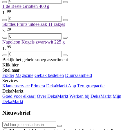
1 de Beste Griotten
400 g
99
1.
Skittles Fruits uitdeelzak
11 zakjes
29
3.
Napoleon Kogels zwart-wit
225 g
95
1.
Bekijk het gehele snoep assortiment
Klik hier
Snel naar
Folder
Magazine
Gebak bestellen
Duurzaamheid
Services
Klantenservice
Primera
DekaMarkt App
Terugroepactie
DekaMarkt
Goed voor elkaar!
Over DekaMarkt
Werken bij DekaMarkt
Mijn
DekaMarkt
Nieuwsbrief