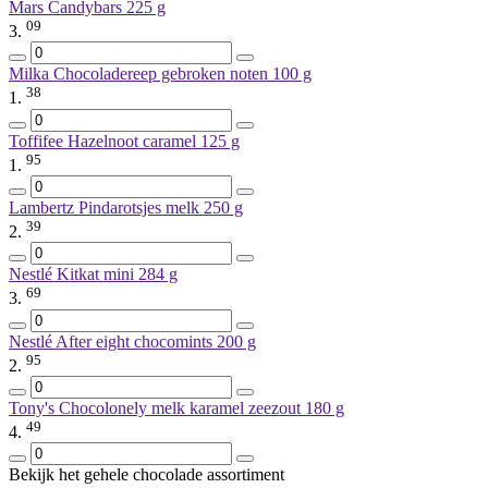
Mars Candybars
225 g
09
3.
Milka Chocoladereep gebroken noten
100 g
38
1.
Toffifee Hazelnoot caramel
125 g
95
1.
Lambertz Pindarotsjes melk
250 g
39
2.
Nestlé Kitkat mini
284 g
69
3.
Nestlé After eight chocomints
200 g
95
2.
Tony's Chocolonely melk karamel zeezout
180 g
49
4.
Bekijk het gehele chocolade assortiment