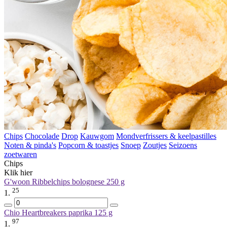
Chips
Chocolade
Drop
Kauwgom
Mondverfrissers & keelpastilles
Noten & pinda's
Popcorn & toastjes
Snoep
Zoutjes
Seizoens
zoetwaren
Chips
Klik hier
G'woon Ribbelchips bolognese
250 g
25
1.
Chio Heartbreakers paprika
125 g
97
1.