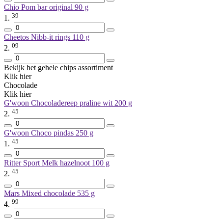
Chio Pom bar original
90 g
39
1.
Cheetos Nibb-it rings
110 g
09
2.
Bekijk het gehele chips assortiment
Klik hier
Chocolade
Klik hier
G'woon Chocoladereep praline wit
200 g
45
2.
G'woon Choco pindas
250 g
45
1.
Ritter Sport Melk hazelnoot
100 g
45
2.
Mars Mixed chocolade
535 g
99
4.