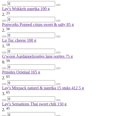
Lay's Wokkels paprika
100 g
25
2.
Popworks Popped crisps sweet & salty
85 g
56
2.
Lu Tuc cheese
100 g
18
1.
G'woon Aardappelzoutjes lang oortjes
75 g
59
0.
Pringles Original
165 g
65
2.
Lay's Mixpack naturel & paprika 15 stuks
412,5 g
65
3.
Lay's Sensations Thai sweet chili
150 g
45
2.