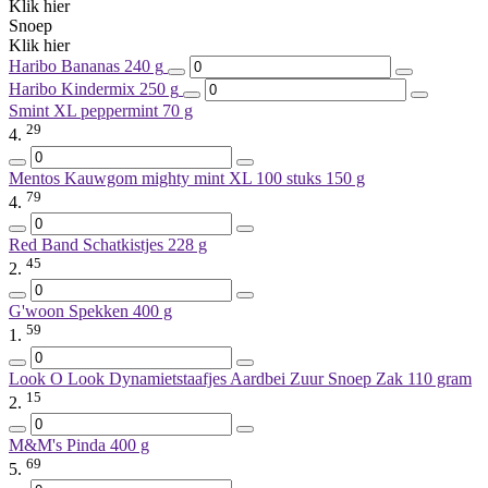
Klik hier
Snoep
Klik hier
Haribo Bananas
240 g
Haribo Kindermix
250 g
Smint XL peppermint
70 g
29
4.
Mentos Kauwgom mighty mint XL 100 stuks
150 g
79
4.
Red Band Schatkistjes
228 g
45
2.
G'woon Spekken
400 g
59
1.
Look O Look Dynamietstaafjes Aardbei Zuur Snoep Zak
110 gram
15
2.
M&M's Pinda
400 g
69
5.