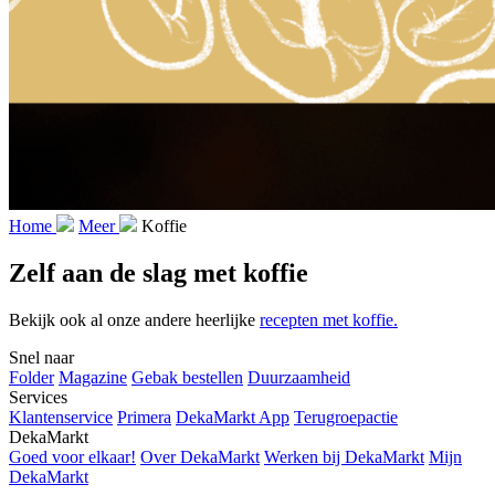
Home
Meer
Koffie
Zelf aan de slag met koffie
Bekijk ook al onze andere heerlijke
recepten met koffie.
Snel naar
Folder
Magazine
Gebak bestellen
Duurzaamheid
Services
Klantenservice
Primera
DekaMarkt App
Terugroepactie
DekaMarkt
Goed voor elkaar!
Over DekaMarkt
Werken bij DekaMarkt
Mijn
DekaMarkt