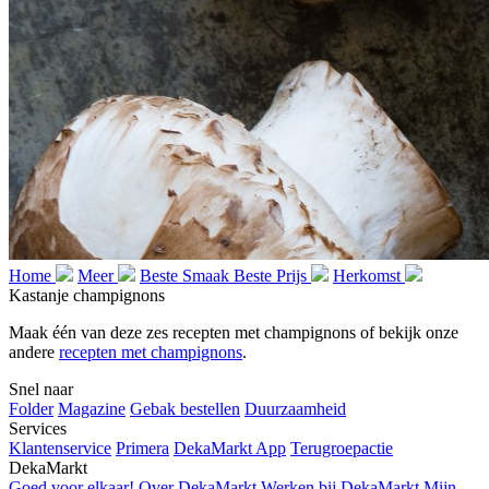
Home
Meer
Beste Smaak Beste Prijs
Herkomst
Kastanje champignons
Maak één van deze zes recepten met champignons of bekijk onze
andere
recepten met champignons
.
Snel naar
Folder
Magazine
Gebak bestellen
Duurzaamheid
Services
Klantenservice
Primera
DekaMarkt App
Terugroepactie
DekaMarkt
Goed voor elkaar!
Over DekaMarkt
Werken bij DekaMarkt
Mijn