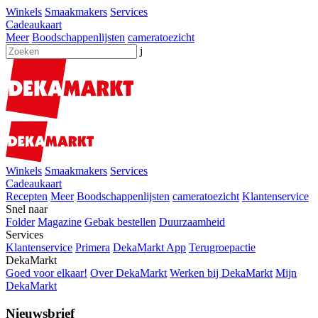
Winkels
Smaakmakers
Services
Cadeaukaart
Meer
Boodschappenlijsten
cameratoezicht
j
Winkels
Smaakmakers
Services
Cadeaukaart
Recepten
Meer
Boodschappenlijsten
cameratoezicht
Klantenservice
Snel naar
Folder
Magazine
Gebak bestellen
Duurzaamheid
Services
Klantenservice
Primera
DekaMarkt App
Terugroepactie
DekaMarkt
Goed voor elkaar!
Over DekaMarkt
Werken bij DekaMarkt
Mijn
DekaMarkt
Nieuwsbrief