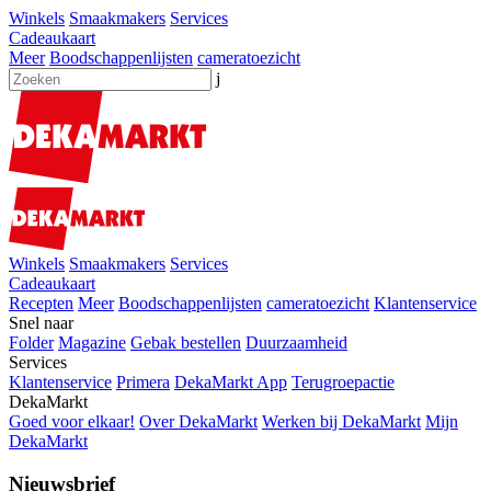
Winkels
Smaakmakers
Services
Cadeaukaart
Meer
Boodschappenlijsten
cameratoezicht
j
Winkels
Smaakmakers
Services
Cadeaukaart
Recepten
Meer
Boodschappenlijsten
cameratoezicht
Klantenservice
Snel naar
Folder
Magazine
Gebak bestellen
Duurzaamheid
Services
Klantenservice
Primera
DekaMarkt App
Terugroepactie
DekaMarkt
Goed voor elkaar!
Over DekaMarkt
Werken bij DekaMarkt
Mijn
DekaMarkt
Nieuwsbrief