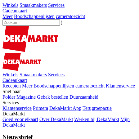
Winkels
Smaakmakers
Services
Cadeaukaart
Meer
Boodschappenlijsten
cameratoezicht
j
Winkels
Smaakmakers
Services
Cadeaukaart
Recepten
Meer
Boodschappenlijsten
cameratoezicht
Klantenservice
Snel naar
Folder
Magazine
Gebak bestellen
Duurzaamheid
Services
Klantenservice
Primera
DekaMarkt App
Terugroepactie
DekaMarkt
Goed voor elkaar!
Over DekaMarkt
Werken bij DekaMarkt
Mijn
DekaMarkt
Nieuwsbrief