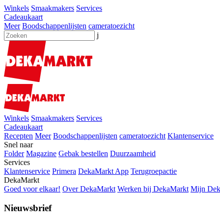
Winkels
Smaakmakers
Services
Cadeaukaart
Meer
Boodschappenlijsten
cameratoezicht
j
Winkels
Smaakmakers
Services
Cadeaukaart
Recepten
Meer
Boodschappenlijsten
cameratoezicht
Klantenservice
Snel naar
Folder
Magazine
Gebak bestellen
Duurzaamheid
Services
Klantenservice
Primera
DekaMarkt App
Terugroepactie
DekaMarkt
Goed voor elkaar!
Over DekaMarkt
Werken bij DekaMarkt
Mijn De
Nieuwsbrief