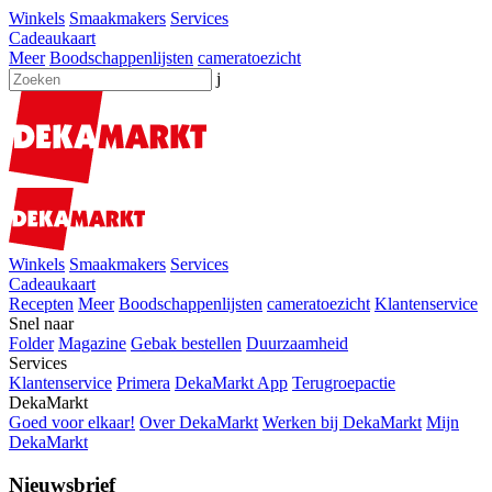
Winkels
Smaakmakers
Services
Cadeaukaart
Meer
Boodschappenlijsten
cameratoezicht
j
Winkels
Smaakmakers
Services
Cadeaukaart
Recepten
Meer
Boodschappenlijsten
cameratoezicht
Klantenservice
Snel naar
Folder
Magazine
Gebak bestellen
Duurzaamheid
Services
Klantenservice
Primera
DekaMarkt App
Terugroepactie
DekaMarkt
Goed voor elkaar!
Over DekaMarkt
Werken bij DekaMarkt
Mijn
DekaMarkt
Nieuwsbrief