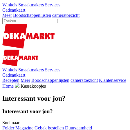
Winkels
Smaakmakers
Services
Cadeaukaart
Meer
Boodschappenlijsten
cameratoezicht
j
Winkels
Smaakmakers
Services
Cadeaukaart
Recepten
Meer
Boodschappenlijsten
cameratoezicht
Klantenservice
Home
Kassakoopjes
Interessant voor jou?
Interessant voor jou?
Snel naar
Folder
Magazine
Gebak bestellen
Duurzaamheid