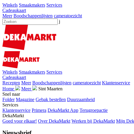
Winkels
Smaakmakers
Services
Cadeaukaart
Meer
Boodschappenlijsten
cameratoezicht
j
Winkels
Smaakmakers
Services
Cadeaukaart
Recepten
Meer
Boodschappenlijsten
cameratoezicht
Klantenservice
Home
Meer
Sint Maarten
Snel naar
Folder
Magazine
Gebak bestellen
Duurzaamheid
Services
Klantenservice
Primera
DekaMarkt App
Terugroepactie
DekaMarkt
Goed voor elkaar!
Over DekaMarkt
Werken bij DekaMarkt
Mijn De
Nieuwsbrief