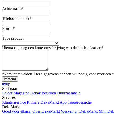
Achternaam
*
Telefoonnummer
*
E-mail
*
Type product
Hiernaast graag een korte omschrijving van de klacht plaatsen
*
*Verplichte velden. Deze gegevens hebben wij nodig voor voor een co
verzend
terug
Snel naar
Folder
Magazine
Gebak bestellen
Duurzaamheid
Services
Klantenservice
Primera
DekaMarkt App
Terugroepactie
DekaMarkt
Goed voor elkaar!
Over DekaMarkt
Werken bij DekaMarkt
Mijn De