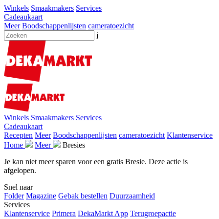
Winkels
Smaakmakers
Services
Cadeaukaart
Meer
Boodschappenlijsten
cameratoezicht
j
Winkels
Smaakmakers
Services
Cadeaukaart
Recepten
Meer
Boodschappenlijsten
cameratoezicht
Klantenservice
Home
Meer
Bresies
Je kan niet meer sparen voor een gratis Bresie. Deze actie is
afgelopen.
Snel naar
Folder
Magazine
Gebak bestellen
Duurzaamheid
Services
Klantenservice
Primera
DekaMarkt App
Terugroepactie