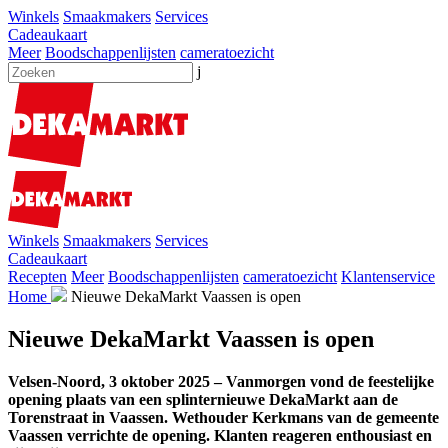
Winkels
Smaakmakers
Services
Cadeaukaart
Meer
Boodschappenlijsten
cameratoezicht
j
Winkels
Smaakmakers
Services
Cadeaukaart
Recepten
Meer
Boodschappenlijsten
cameratoezicht
Klantenservice
Home
Nieuwe DekaMarkt Vaassen is open
Nieuwe DekaMarkt Vaassen is open
Velsen-Noord, 3 oktober 2025 – Vanmorgen vond de feestelijke
opening plaats van een splinternieuwe DekaMarkt aan de
Torenstraat in Vaassen. Wethouder Kerkmans van de gemeente
Vaassen verrichte de opening. Klanten reageren enthousiast en