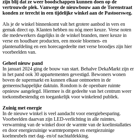
zijn blij dat ze weer boodschappen kunnen doen op de
vertrouwde plek. Vanwege de nieuwbouw aan de Torenstraat
konden ze terecht in een tijdelijke winkel aan de Pastoorsweg.
Als je de winkel binnenkomt valt het grotere aanbod in vers en
gemak direct op. Klanten hebben nu nóg meer keuze. Verse noten
die medewerkers dagelijks in de winkel branden, meer keuze in
verse en houdbare producten, een mooie bloemen- en
plantenafdeling en een horecagedeelte met verse broodjes zijn hier
voorbeelden van.
Geheel nieuw pand
In januari 2024 ging de bouw van start. Behalve DekaMarkt zijn er
in het pand ook 30 appartementen gevestigd. Bewoners wonen
boven de supermarkt en kunnen elkaar ontmoeten in de
gemeenschappelijke daktuin. Rondom is de openbare ruimte
opnieuw aangelegd. Hiermee is dit gedeelte van het centrum weer
toekomstbestendig en toegankelijk voor winkelend publiek.
Zuinig met energie
In de nieuwe winkel is veel aandacht voor energiebesparing.
Voorbeelden daarvan zijn LED-verlichting in alle ruimtes,
verwarming van de winkel door de warmte van de koelinstallaties
en door energiezuinige warmtepompen en energiezuinige
koelmeubels met dag- en/of nachtafdekking.