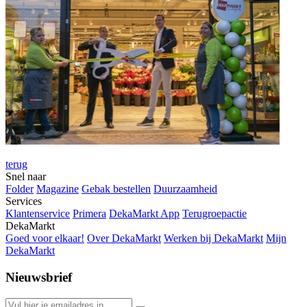
terug
Snel naar
Folder
Magazine
Gebak bestellen
Duurzaamheid
Services
Klantenservice
Primera
DekaMarkt App
Terugroepactie
DekaMarkt
Goed voor elkaar!
Over DekaMarkt
Werken bij DekaMarkt
Mijn
DekaMarkt
Nieuwsbrief