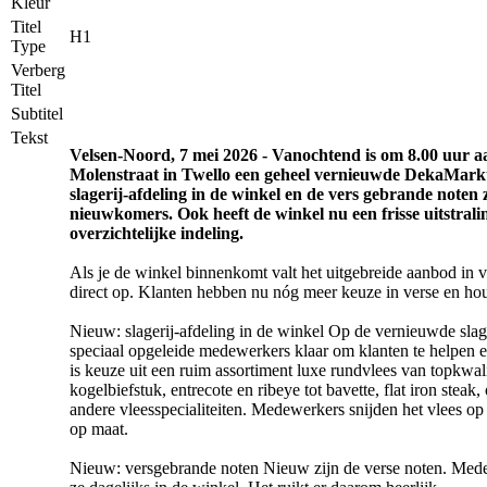
Kleur
Titel
H1
Type
Verberg
Titel
Subtitel
Tekst
Velsen-Noord, 7 mei 2026 - Vanochtend is om 8.00 uur a
Molenstraat in Twello een geheel vernieuwde DekaMark
slagerij-afdeling in de winkel en de vers gebrande noten 
nieuwkomers. Ook heeft de winkel nu een frisse uitstrali
overzichtelijke indeling.
Als je de winkel binnenkomt valt het uitgebreide aanbod in 
direct op. Klanten hebben nu nóg meer keuze in verse en ho
Nieuw: slagerij-afdeling in de winkel Op de vernieuwde slage
speciaal opgeleide medewerkers klaar om klanten te helpen e
is keuze uit een ruim assortiment luxe rundvlees van topkwali
kogelbiefstuk, entrecote en ribeye tot bavette, flat iron steak
andere vleesspecialiteiten. Medewerkers snijden het vlees op
op maat.
Nieuw: versgebrande noten Nieuw zijn de verse noten. Med