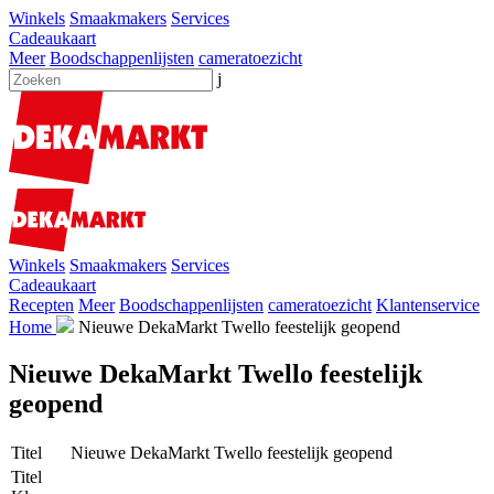
Winkels
Smaakmakers
Services
Cadeaukaart
Meer
Boodschappenlijsten
cameratoezicht
j
Winkels
Smaakmakers
Services
Cadeaukaart
Recepten
Meer
Boodschappenlijsten
cameratoezicht
Klantenservice
Home
Nieuwe DekaMarkt Twello feestelijk geopend
Nieuwe DekaMarkt Twello feestelijk
geopend
Titel
Nieuwe DekaMarkt Twello feestelijk geopend
Titel