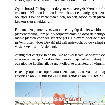
ze dagelijks in de winkel. Het ruikt er daarom heerlijk.
Op de broodafdeling komt de geur van versgebakken brood e
tegemoet. Klanten kunnen kiezen uit zoet en hartig, grote en
bolletjes. Ook de verse maaltijden, soepen, broodjes en pizz
keuken zien er lekker uit.
Bloemen en planten vers van de veiling Op de nieuwe bloem
plantenafdeling kom je in voorjaarsstemming door de fleuri
mooie planten voor een scherpe prijs. Geleverd door de eige
in Venhuizen, door DekaMarkt zelf ingekocht op de veiling i
vaste kwekers in Nederland.
Zuinig met energie In de nieuwe winkel is veel aandacht voo
energiebesparing. Voorbeelden daarvan zijn ledverlichting in 
een nieuwe koelinstallatie met volledige warmteterugwinning
Elke dag open De supermarkt is elke dag open. Van maandag
zaterdag van 7.30 uur tot 21.00 uur, zondag van 9.00 tot 20.