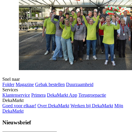
Snel naar
Folder
Magazine
Gebak bestellen
Duurzaamheid
Services
Klantenservice
Primera
DekaMarkt App
Terugroepactie
DekaMarkt
Goed voor elkaar!
Over DekaMarkt
Werken bij DekaMarkt
Mijn
DekaMarkt
Nieuwsbrief