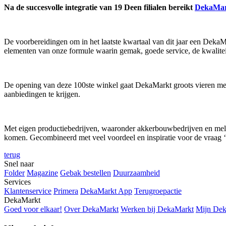
Na de succesvolle integratie van 19 Deen filialen bereikt
DekaMa
De voorbereidingen om in het laatste kwartaal van dit jaar een DekaM
elementen van onze formule waarin gemak, goede service, de kwaliteit
De opening van deze 100ste winkel gaat DekaMarkt groots vieren met 
aanbiedingen te krijgen.
Met eigen productiebedrijven, waaronder akkerbouwbedrijven en melkp
komen. Gecombineerd met veel voordeel en inspiratie voor de vraag ‘
terug
Snel naar
Folder
Magazine
Gebak bestellen
Duurzaamheid
Services
Klantenservice
Primera
DekaMarkt App
Terugroepactie
DekaMarkt
Goed voor elkaar!
Over DekaMarkt
Werken bij DekaMarkt
Mijn De