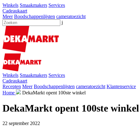
Winkels
Smaakmakers
Services
Cadeaukaart
Meer
Boodschappenlijsten
cameratoezicht
j
Winkels
Smaakmakers
Services
Cadeaukaart
Recepten
Meer
Boodschappenlijsten
cameratoezicht
Klantenservice
Home
DekaMarkt opent 100ste winkel
DekaMarkt opent 100ste winkel
22 september 2022