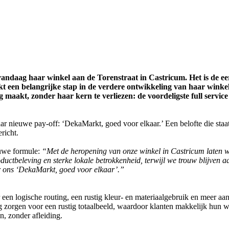
daag haar winkel aan de Torenstraat in Castricum. Het is de eerst
en belangrijke stap in de verdere ontwikkeling van haar winkels
aakt, zonder haar kern te verliezen: de voordeligste full service 
nieuwe pay-off: ‘DekaMarkt, goed voor elkaar.’ Een belofte die staat v
richt.
uwe formule:
“Met de heropening van onze winkel in Castricum laten w
ductbeleving en sterke lokale betrokkenheid, terwijl we trouw blijven a
or ons ‘DekaMarkt, goed voor elkaar’.”
en logische routing, een rustig kleur- en materiaalgebruik en meer aan
 zorgen voor een rustig totaalbeeld, waardoor klanten makkelijk hun
, zonder afleiding.