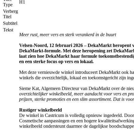
H1
Type
Verberg
Titel
Subtitel
Tekst
Meer rust, meer vers en sterk verankerd in de buurt
Velsen-Noord, 12 februari 2026 – DekaMarkt heropent van
DekaMarkt-formule. Met deze heropening zet DekaMarkt e
laat zien hoe DekaMarkt haar formule toekomstbestendig m
en een sterke focus op vers en lokaal.
Met deze vernieuwde winkel introduceert DekaMarkt ook haar 
winkels die overzichtelijk, lokaal en toekomstgericht zijn inge
Sieme Kat, Algemeen Directeur van DekaMarkt over de nie
overzichtelijker winkelbeeld, meer aandacht voor vers en pro
prijzen, sterke promoties en een slim assortiment. Dat is vo
Rustiger winkelbeeld
De winkel in Castricum is volledig opnieuw ingedeeld. Door e
Cosmetische aanpassingen en een hogere kwaliteitsafwerking
winkelbeeld ondersteunt daarmee de dagelijkse boodschappen