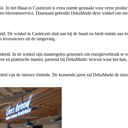
e. In het filiaal in Castricum is extra ruimte gemaakt voor verse prod
n een bloemenservice. Daarnaast gebruikt DekaMarkt deze winkel om ni
id. De winkel in Castricum sluit aan bij de buurt en biedt ruimte aan 
en leveranciers uit de omgeving.
heid. In de winkel zijn maatregelen genomen om energieverbruik te ver
tere en praktische manier, passend bij DekaMarkt: bewust waar het kan,
 uitrol van de nieuwe formule. De komende jaren zal DekaMarkt de nieuw