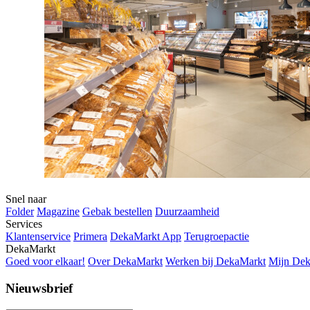
Snel naar
Folder
Magazine
Gebak bestellen
Duurzaamheid
Services
Klantenservice
Primera
DekaMarkt App
Terugroepactie
DekaMarkt
Goed voor elkaar!
Over DekaMarkt
Werken bij DekaMarkt
Mijn De
Nieuwsbrief