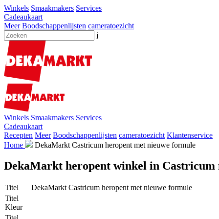
Winkels
Smaakmakers
Services
Cadeaukaart
Meer
Boodschappenlijsten
cameratoezicht
j
Winkels
Smaakmakers
Services
Cadeaukaart
Recepten
Meer
Boodschappenlijsten
cameratoezicht
Klantenservice
Home
DekaMarkt Castricum heropent met nieuwe formule
DekaMarkt heropent winkel in Castricum 
Titel
DekaMarkt Castricum heropent met nieuwe formule
Titel
Kleur
Titel